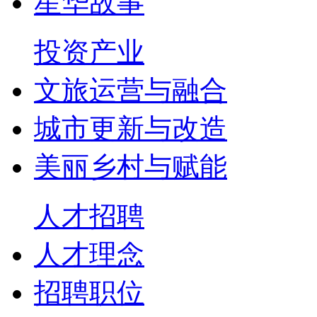
星华故事
投资产业
文旅运营与融合
城市更新与改造
美丽乡村与赋能
人才招聘
人才理念
招聘职位