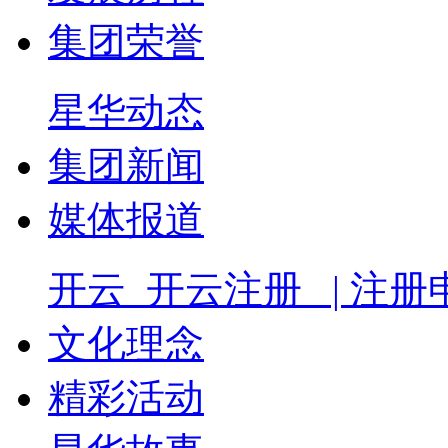
集团荣誉
星华动态
集团新闻
媒体报道
开云_开云注册_ | 注
文化理念
精彩活动