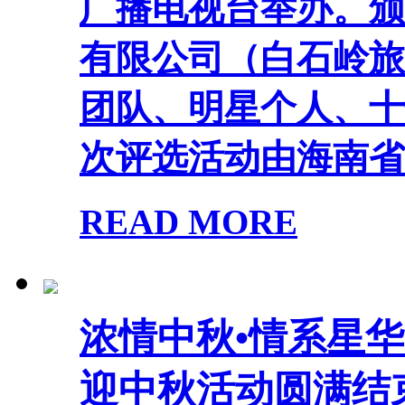
广播电视台举办。颁
有限公司（白石岭旅
团队、明星个人、十
次评选活动由海南省质
READ MORE
浓情中秋•情系星华
迎中秋活动圆满结