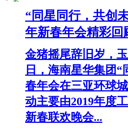
“同星同行，共创未
年新春年会精彩回
金猪摇尾辞旧岁，玉鼠
日，海南星华集团“同
春年会在三亚环球城
动主要由2019年度
新春联欢晚会...