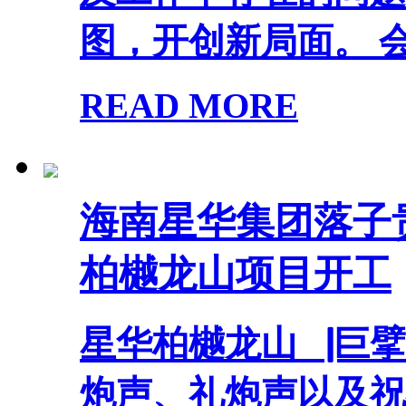
图，开创新局面。 会上
READ MORE
海南星华集团落子
柏樾龙山项目开工
星华柏樾龙山▕巨擘
炮声、礼炮声以及祝