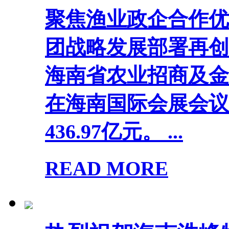
聚焦渔业政企合作优
团战略发展部署再创新局
海南省农业招商及金
在海南国际会展会议
436.97亿元。 ...
READ MORE