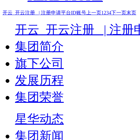
开云_开云注册_ | 注册申请平台ID账号
上一页
1
2
3
4
下一页
末页
开云_开云注册_ | 注
集团简介
旗下公司
发展历程
集团荣誉
星华动态
集团新闻