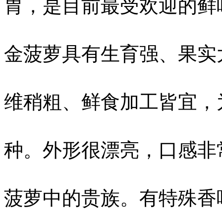
胃，是目前最受欢迎的鲜
金菠萝具有生育强、果实
维稍粗、鲜食加工皆宜，
种。外形很漂亮，口感非
菠萝中的贵族。有特殊香