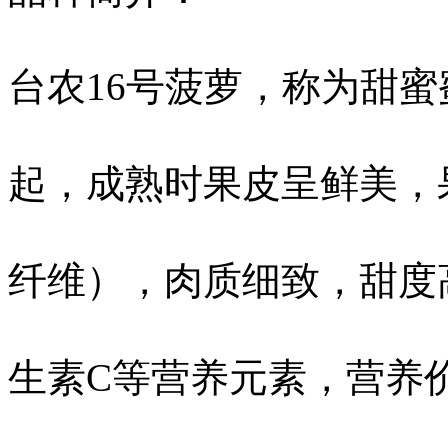
台农16号菠萝，称为甜
起，成熟时果皮呈鲜美，
纤维），肉质细致，甜度
生素C等营养元素，营养