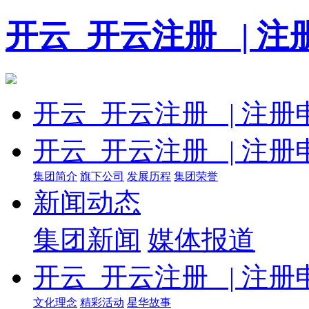
开云_开云注册_ | 
开云_开云注册_ | 注
开云_开云注册_ | 注
集团简介
旗下公司
发展历程
集团荣誉
新闻动态
集团新闻
媒体报道
开云_开云注册_ | 注
文化理念
精彩活动
星华故事