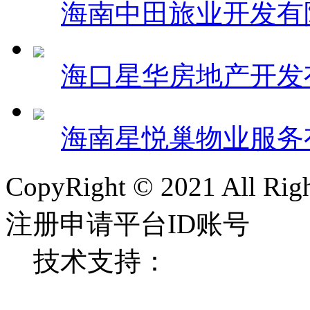
海南中田旅业开发有
海口星华房地产开发
海南星悦巢物业服务
CopyRight © 2021 All 
注册申请平台ID账号
技术支持：