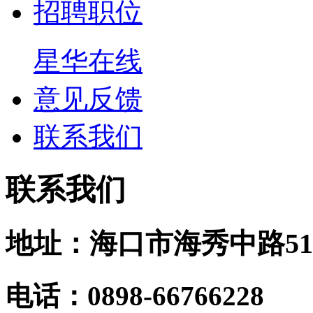
招聘职位
星华在线
意见反馈
联系我们
联系我们
地址：海口市海秀中路51
电话：0898-66766228