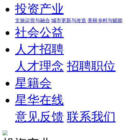
投资产业
文旅运营与融合
城市更新与改造
美丽乡村与赋能
社会公益
人才招聘
人才理念
招聘职位
星籍会
星华在线
意见反馈
联系我们